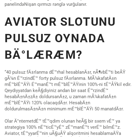
panelindəNişan qırmızı rənglə vurğulanır.
AVIATOR SLOTUNU
PULSUZ OYNADA
BÄ°LÆRÆM?
“40 pulsuz fÄ±rlanma dÉ™rhal hesablanÄ±r, nÃ¶vbÉ™ti beÅŸ
gÃ¼n É™rzindÉ™ forty pulsuz fÄ±rlanma. MÃ¼kafatÄ±n
mÉ™blÉ™ÄŸi É™manÉ™t mÉ™blÉ™ÄŸinin 100%-ni tÉ™ÅŸkil edir.
Qeydiyyatdan keÃ§diyiniz andan bir saat É™rzindÉ™
hesabÄ±nÄ±zÄ± doldursanÄ±z, u zaman mÃ¼kafatÄ±n
mÉ™blÉ™ÄŸi 120% olacaqdÄ±r. HesabÄ±n
doldurulmasÄ±nÄ±n minimum mÉ™blÉ™ÄŸi 50 manatdÄ±r.
Olar Ä°nternetdÉ™ tÉ™qdim olunan heÃ§ bir sxem vÉ™ ya
strategiya 100% nÉ™ticÉ™yÉ™ zÉ™manÉ™t verÉ™ bilmÉ™z.
Aviator, tÉ™yyarÉ™nin uÃ§uÅŸ alqoritmini hesablamaÄŸa