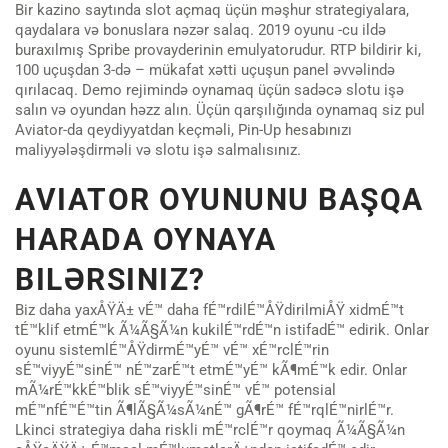
Bir kazino saytında slot açmaq üçün məşhur strategiyalara,
qaydalara və bonuslara nəzər salaq. 2019 oyunu -cu ildə
buraxılmış Spribe provayderinin emulyatorudur. RTP bildirir ki,
100 uçuşdan 3-də – mükafat xətti uçuşun panel əvvəlində
qırılacaq. Demo rejimində oynamaq üçün sadəcə slotu işə
salın və oyundan həzz alın. Üçün qarşılığında oynamaq siz pul
Aviator-da qeydiyyatdan keçməli, Pin-Up hesabınızı
maliyyələşdirməli və slotu işə salmalısınız.
AVIATOR OYUNUNU BAŞQA
HARADA OYNAYA
BILƏRSINIZ?
Biz daha yaxÅŸÄ± vÉ™ daha fÉ™rdilÉ™ÅŸdirilmiÅŸ xidmÉ™t
tÉ™klif etmÉ™k Ã¼Ã§Ã¼n kukilÉ™rdÉ™n istifadÉ™ edirik. Onlar
oyunu sistemlÉ™ÅŸdirmÉ™yÉ™ vÉ™ xÉ™rclÉ™rin
sÉ™viyyÉ™sinÉ™ nÉ™zarÉ™t etmÉ™yÉ™ kÃ¶mÉ™k edir. Onlar
mÃ¼rÉ™kkÉ™blik sÉ™viyyÉ™sinÉ™ vÉ™ potensial
mÉ™nfÉ™É™tin Ã¶lÃ§Ã¼sÃ¼nÉ™ gÃ¶rÉ™ fÉ™rqlÉ™nirlÉ™r.
Lkinci strategiya daha riskli mÉ™rclÉ™r qoymaq Ã¼Ã§Ã¼n