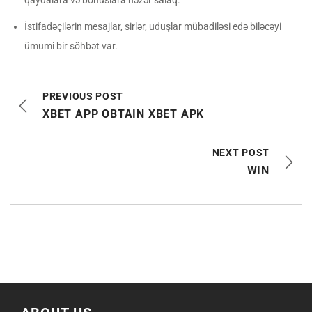
qaydalara və bonuslara nəzər salaq.
İstifadəçilərin mesajlar, sirlər, uduşlar mübadiləsi edə biləcəyi
ümumi bir söhbət var.
PREVIOUS POST
XBET APP OBTAIN XBET APK
NEXT POST
WIN