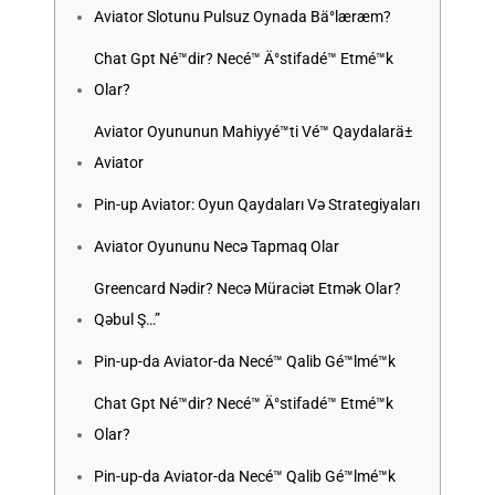
Aviator Slotunu Pulsuz Oynada Bä°læræm?
Chat Gpt Né™dir? Necé™ Ä°stifadé™ Etmé™k
Olar?
Aviator Oyununun Mahiyyé™ti Vé™ Qaydalarä±
Aviator
Pin-up Aviator: Oyun Qaydaları Və Strategiyaları
Aviator Oyununu Necə Tapmaq Olar
Greencard Nədir? Necə Müraciət Etmək Olar?
Qəbul Ş…”
Pin-up-da Aviator-da Necé™ Qalib Gé™lmé™k
Chat Gpt Né™dir? Necé™ Ä°stifadé™ Etmé™k
Olar?
Pin-up-da Aviator-da Necé™ Qalib Gé™lmé™k