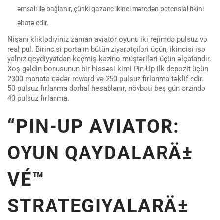
əmsalı ilə bağlanır, çünki qazanc ikinci mərcdən potensial itkini
əhatə edir.
Nişanı kliklədiyiniz zaman aviator oyunu iki rejimdə pulsuz və
real pul. Birincisi portalın bütün ziyarətçiləri üçün, ikincisi isə
yalnız qeydiyyatdan keçmiş kazino müştəriləri üçün əlçatandır.
Xoş gəldin bonusunun bir hissəsi kimi Pin-Up ilk depozit üçün
2300 manata qədər reward və 250 pulsuz fırlanma təklif edir.
50 pulsuz fırlanma dərhal hesablanır, növbəti beş gün ərzində
40 pulsuz fırlanma.
“PIN-UP AVIATOR:
OYUN QAYDALARÄ±
VÉ™
STRATEGIYALARÄ±