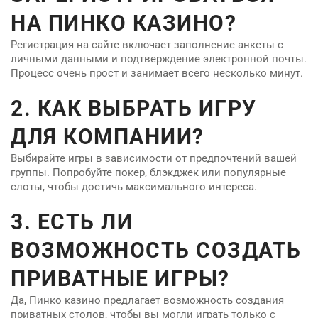
НА ПИНКО КАЗИНО?
Регистрация на сайте включает заполнение анкеты с
личными данными и подтверждение электронной почты.
Процесс очень прост и занимает всего несколько минут.
2. КАК ВЫБРАТЬ ИГРУ
ДЛЯ КОМПАНИИ?
Выбирайте игры в зависимости от предпочтений вашей
группы. Попробуйте покер, блэкджек или популярные
слоты, чтобы достичь максимального интереса.
3. ЕСТЬ ЛИ
ВОЗМОЖНОСТЬ СОЗДАТЬ
ПРИВАТНЫЕ ИГРЫ?
Да, Пинко казино предлагает возможность создания
приватных столов, чтобы вы могли играть только с