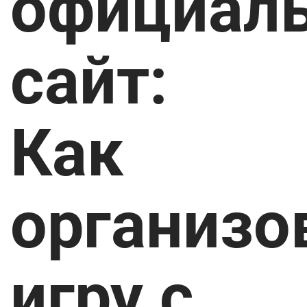
официал
сайт:
Как
организо
игру с