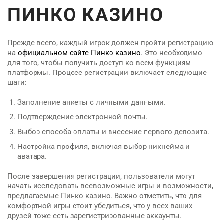
ПИНКО КАЗИНО
Прежде всего, каждый игрок должен пройти регистрацию
на
официальном сайте Пинко казино
. Это необходимо
для того, чтобы получить доступ ко всем функциям
платформы. Процесс регистрации включает следующие
шаги:
Заполнение анкеты с личными данными.
Подтверждение электронной почты.
Выбор способа оплаты и внесение первого депозита.
Настройка профиля, включая выбор никнейма и
аватара.
После завершения регистрации, пользователи могут
начать исследовать всевозможные игры и возможности,
предлагаемые Пинко казино. Важно отметить, что для
комфортной игры стоит убедиться, что у всех ваших
друзей тоже есть зарегистрированные аккаунты.