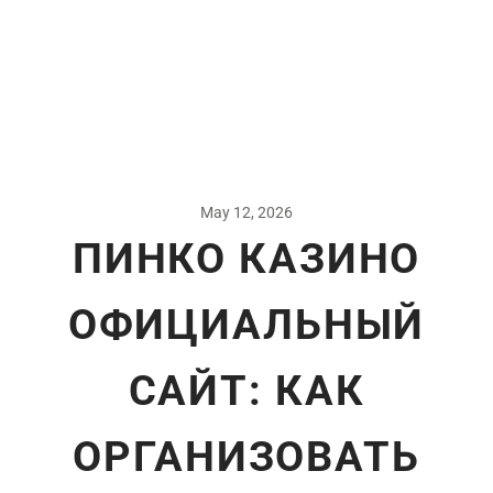
May 12, 2026
ПИНКО КАЗИНО
ОФИЦИАЛЬНЫЙ
САЙТ: КАК
ОРГАНИЗОВАТЬ