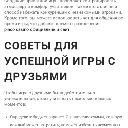
Создание приватной игры позволяет контролировать
атмосферу и комфорт участников. Также это отличный
способ избежать конкуренции с незнакомыми игроками.
Кроме того, вы можете использовать чат для общения во
время игры, что добавит элемент развлечения
pinco casino официальный сайт
.
СОВЕТЫ ДЛЯ
УСПЕШНОЙ ИГРЫ С
ДРУЗЬЯМИ
Чтобы игра с друзьями была действительно
увлекательной, стоит учитывать несколько важных
моментов:
Определите бюджет заранее. Ограничение суммы, которую
каждый может потратить, поможет избежать неуместных