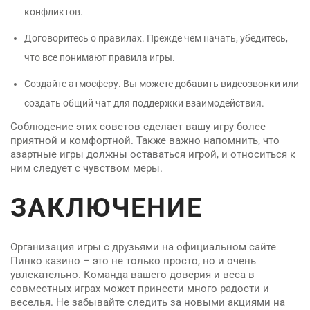
конфликтов.
Договоритесь о правилах. Прежде чем начать, убедитесь,
что все понимают правила игры.
Создайте атмосферу. Вы можете добавить видеозвонки или
создать общий чат для поддержки взаимодействия.
Соблюдение этих советов сделает вашу игру более
приятной и комфортной. Также важно напомнить, что
азартные игры должны оставаться игрой, и относиться к
ним следует с чувством меры.
ЗАКЛЮЧЕНИЕ
Организация игры с друзьями на официальном сайте
Пинко казино – это не только просто, но и очень
увлекательно. Команда вашего доверия и веса в
совместных играх может принести много радости и
веселья. Не забывайте следить за новыми акциями на