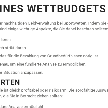
EINES WETTBUDGETS
r nachhaltigen Geldverwaltung bei Sportwetten. Indem Sie e
sind einige wichtige Aspekte, die Sie dabei beachten sollten:
lieren.
ch strikt daran.
das für die Bezahlung von Grundbedürfnissen nötig ist.
enau, um eine fundierte Analyse zu ermöglichen.
her Situation anzupassen.
ARTEN
e ist gleich profitabel oder risikoarm. Die sorgfältige Auswa
 die Sie in Betracht ziehen sollten:
klare Analyse ermöglicht.