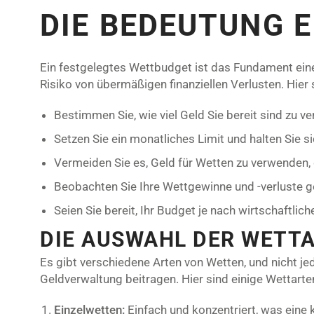
DIE BEDEUTUNG 
Ein festgelegtes Wettbudget ist das Fundament eine
Risiko von übermäßigen finanziellen Verlusten. Hier 
Bestimmen Sie, wie viel Geld Sie bereit sind zu ver
Setzen Sie ein monatliches Limit und halten Sie si
Vermeiden Sie es, Geld für Wetten zu verwenden, 
Beobachten Sie Ihre Wettgewinne und -verluste g
Seien Sie bereit, Ihr Budget je nach wirtschaftlic
DIE AUSWAHL DER WETT
Es gibt verschiedene Arten von Wetten, und nicht jed
Geldverwaltung beitragen. Hier sind einige Wettarten,
Einzelwetten:
Einfach und konzentriert, was eine 