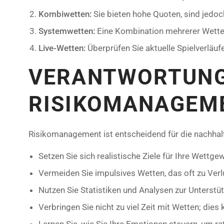
Kombiwetten:
Sie bieten hohe Quoten, sind jedoch
Systemwetten:
Eine Kombination mehrerer Wetten,
Live-Wetten:
Überprüfen Sie aktuelle Spielverläufe
VERANTWORTUNG
RISIKOMANAGEM
Risikomanagement ist entscheidend für die nachhalti
Setzen Sie sich realistische Ziele für Ihre Wettge
Vermeiden Sie impulsives Wetten, das oft zu Verlu
Nutzen Sie Statistiken und Analysen zur Unterstü
Verbringen Sie nicht zu viel Zeit mit Wetten; dies 