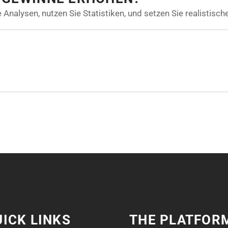
Analysen, nutzen Sie Statistiken, und setzen Sie realistische
ICK LINKS
THE PLATFOR