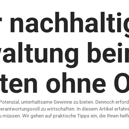
r nachhalt
altung be
ten ohne O
otenzial, unterhaltsame Gewinne zu bieten. Dennoch erforde
verantwortungsvoll zu wirtschaften. In diesem Artikel erfahr
 müssen. Wir gehen auf praktische Tipps ein, die Ihnen helf