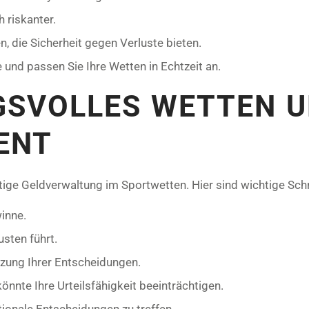
 riskanter.
 die Sicherheit gegen Verluste bieten.
 und passen Sie Ihre Wetten in Echtzeit an.
SVOLLES WETTEN 
ENT
ge Geldverwaltung im Sportwetten. Hier sind wichtige Schri
winne.
sten führt.
tzung Ihrer Entscheidungen.
könnte Ihre Urteilsfähigkeit beeinträchtigen.