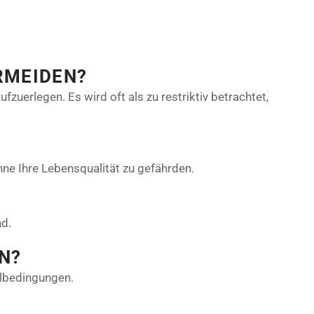
RMEIDEN?
zuerlegen. Es wird oft als zu restriktiv betrachtet,
ohne Ihre Lebensqualität zu gefährden.
nd.
N?
elbedingungen.