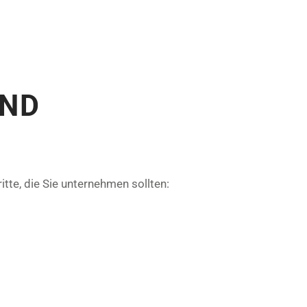
UND
tte, die Sie unternehmen sollten: