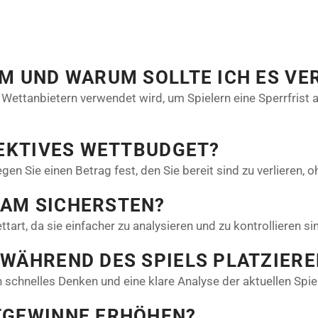
EM UND WARUM SOLLTE ICH ES VE
Wettanbietern verwendet wird, um Spielern eine Sperrfrist auf
FFEKTIVES WETTBUDGET?
egen Sie einen Betrag fest, den Sie bereit sind zu verlieren, 
 AM SICHERSTEN?
ttart, da sie einfacher zu analysieren und zu kontrollieren si
 WÄHREND DES SPIELS PLATZIERE
 schnelles Denken und eine klare Analyse der aktuellen Spi
TTGEWINNE ERHÖHEN?