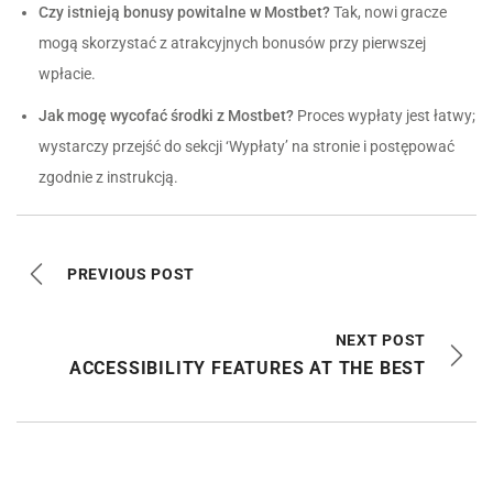
Czy istnieją bonusy powitalne w Mostbet?
Tak, nowi gracze
mogą skorzystać z atrakcyjnych bonusów przy pierwszej
wpłacie.
Jak mogę wycofać środki z Mostbet?
Proces wypłaty jest łatwy;
wystarczy przejść do sekcji ‘Wypłaty’ na stronie i postępować
zgodnie z instrukcją.
PREVIOUS POST
NEXT POST
ACCESSIBILITY FEATURES AT THE BEST