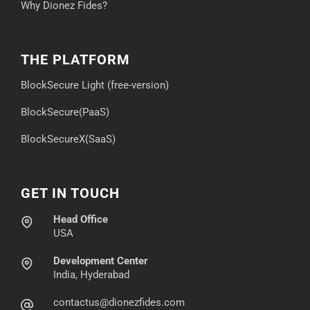
Why Dionez Fides?
THE PLATFORM
BlockSecure Light (free-version)
BlockSecure(PaaS)
BlockSecureX(SaaS)
GET IN TOUCH
Head Office
USA
Development Center
India, Hyderabad
contactus@dionezfides.com