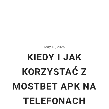
May 13, 2026
KIEDY I JAK
KORZYSTAĆ Z
MOSTBET APK NA
TELEFONACH