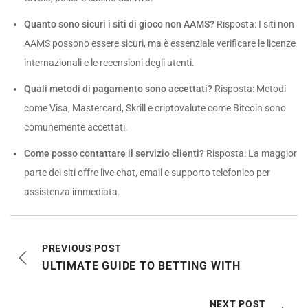
Quanto sono sicuri i siti di gioco non AAMS?
Risposta: I siti non
AAMS possono essere sicuri, ma è essenziale verificare le licenze
internazionali e le recensioni degli utenti.
Quali metodi di pagamento sono accettati?
Risposta: Metodi
come Visa, Mastercard, Skrill e criptovalute come Bitcoin sono
comunemente accettati.
Come posso contattare il servizio clienti?
Risposta: La maggior
parte dei siti offre live chat, email e supporto telefonico per
assistenza immediata.
PREVIOUS POST
ULTIMATE GUIDE TO BETTING WITH
NEXT POST