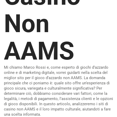
Non
AAMS
Mi chiamo Marco Rossi e, come esperto di giochi d’azzardo
online e di marketing digitale, vorrei guidarti nella scelta del
miglior sito per il gioco d’azzardo non AAMS. La domanda
principale che ci poniamo è: quale sito offre un’esperienza di
gioco sicura, variegata e culturalmente significativa? Per
determinare ciò, dobbiamo considerare vari fattori, come la
legalità, i metodi di pagamento, l’assistenza clienti e le opzioni
di gioco disponibili. In questo articolo, analizzeremo i siti di
casino non AAMS e il loro impatto culturale, aiutandoti a fare
una scelta informata.